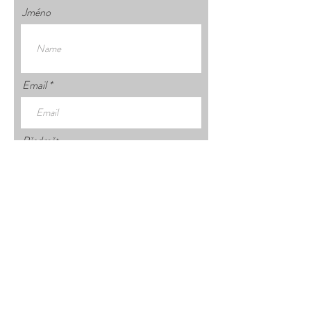
Jméno
Email
Předmět
Vaše zpráva