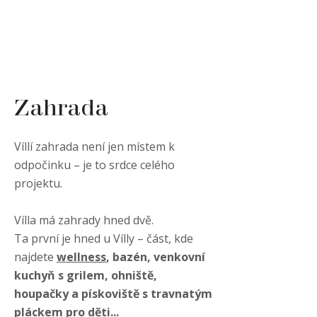
Zahrada
Víl­lí zahrada není jen místem k
odpočinku – je to srdce celého
projektu.
Vílla má zahrady hned dvě.
Ta první je hned u Vílly – část, kde
najdete
wellness
, bazén, venkovní
kuchyň s grilem, ohniště,
houpačky a pískoviště s travnatým
pláckem pro děti...