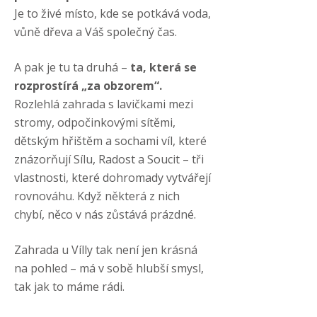
Je to živé místo, kde se potkává voda,
vůně dřeva a Váš společný čas.
A pak je tu ta druhá –
ta, která se
rozprostírá „za obzorem“.
Rozlehlá zahrada s lavičkami mezi
stromy, odpočinkovými sítěmi,
dětským hřištěm a sochami víl, které
znázorňují
Sílu, Radost a Soucit – tři
vlastnosti, které dohromady vytvářejí
rovnováhu.
Když některá z nich
chybí, něco v nás zůstává prázdné.
Zahrada u Vílly tak není jen krásná
na pohled – má v sobě hlubší smysl,
tak jak to máme rádi.